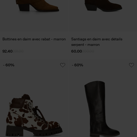
Bottines en daim avec rabat - marron
Santiags en daim avec détails
serpent - marron
92.40
231.00
60.00
200.00
- 60%
- 60%