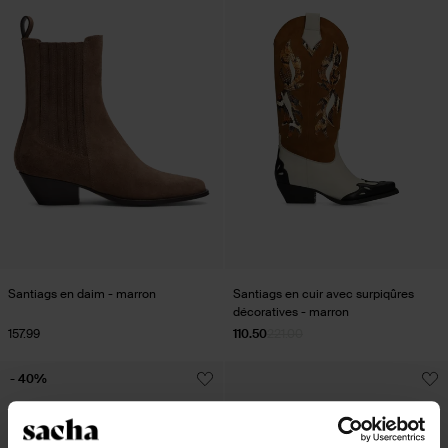
Santiags en daim - marron
Santiags en cuir avec surpiqûres
décoratives - marron
157.99
110.50
221.00
- 40%