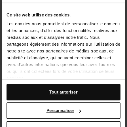
Ce site web utilise des cookies.
Les cookies nous permettent de personnaliser le contenu
et les annonces, d'offrir des fonctionnalités relatives aux
médias sociaux et d'analyser notre trafic. Nous
partageons également des informations sur l'utilisation de
notre site avec nos partenaires de médias sociaux, de
publicité et d'analyse, qui peuvent combiner celles-ci
avec d'autres informations que vous leur avez fournies
ou qu'ils ont collectées lors de votre utilisation de leurs
Ballerines à lacets - marron
Bottines à talon cubain - marron
services.
41.39
68.99
146.99
En outre, nous travaillons avec Google à des fins de
Tout autoriser
publicité et de mesure. Vous pouvez en savoir plus sur la
manière dont Google utilise vos données personnelles
Personnaliser
sur la
page Sécurité et confidentialité des entreprises
de Google
,