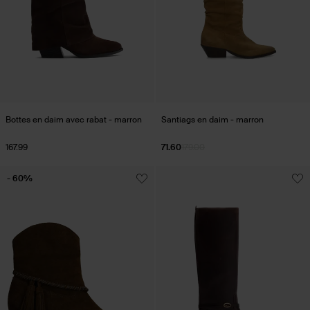
Bottes en daim avec rabat - marron
Santiags en daim - marron
167.99
71.60
179.00
- 60%