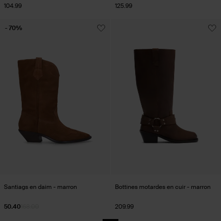
104.99
125.99
- 70%
Santiags en daim - marron
Bottines motardes en cuir - marron
50.40
168.00
209.99