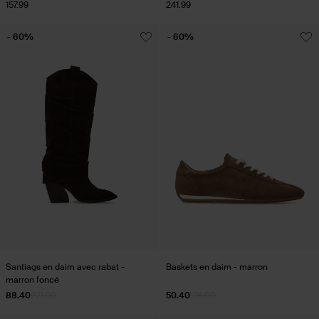
157.99
241.99
- 60%
- 60%
Santiags en daim avec rabat -
Baskets en daim - marron
marron foncé
88.40
221.00
50.40
126.00