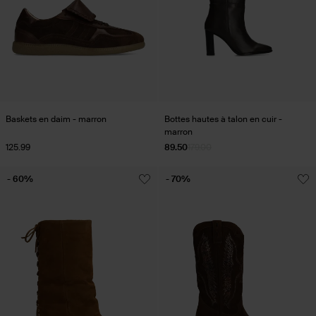
Baskets en daim - marron
Bottes hautes à talon en cuir -
marron
125.99
89.50
179.00
- 60%
- 70%