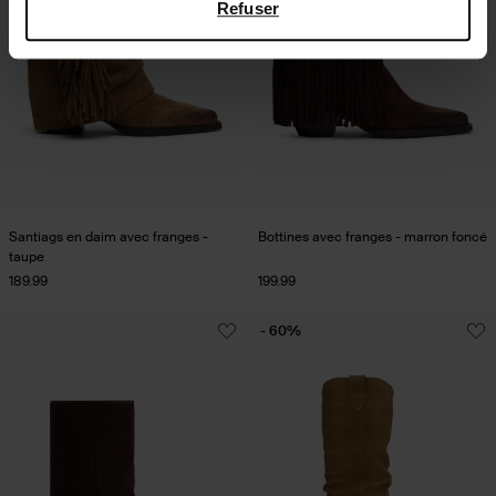
Refuser
Santiags en daim avec franges -
Bottines avec franges - marron foncé
taupe
189.99
199.99
- 60%