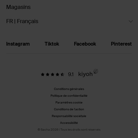
Magasins
FR | Français
Instagram
Tiktok
Facebook
Pinterest
9.1
Conditions générales
Politique de confidentialité
Paramètres cookie
Conditions de l'action
Responsabilité sociétale
Accessibilité
© Sacha 2026 | Tous les droits sont réservés