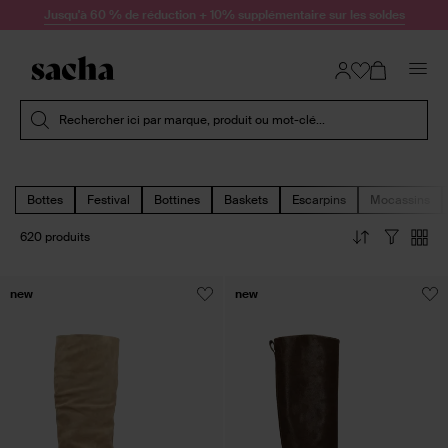
Passer au contenu
Jusqu'à 60 % de réduction + 10% supplémentaire sur les soldes
Soumettre la recherche
Rechercher ici par marque, produit ou mot-clé...
Bottes
Festival
Bottines
Baskets
Escarpins
Mocassins
620 produits
new
new