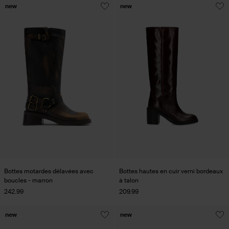
new
new
Bottes motardes délavées avec
Bottes hautes en cuir verni bordeaux
boucles - marron
à talon
242.99
209.99
new
new