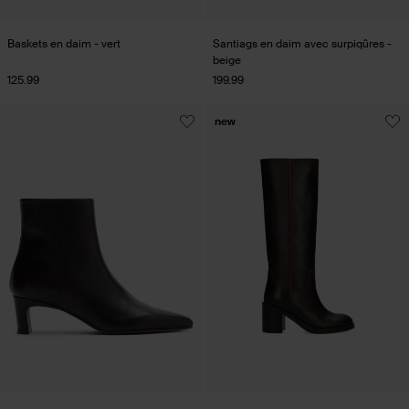
Baskets en daim - vert
Santiags en daim avec surpiqûres -
beige
125.99
199.99
new