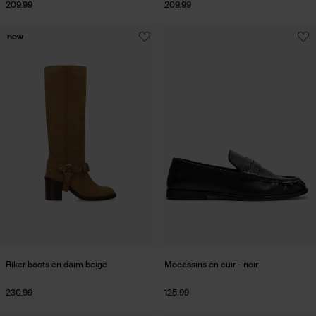
209.99
209.99
new
Biker boots en daim beige
Mocassins en cuir - noir
230.99
125.99