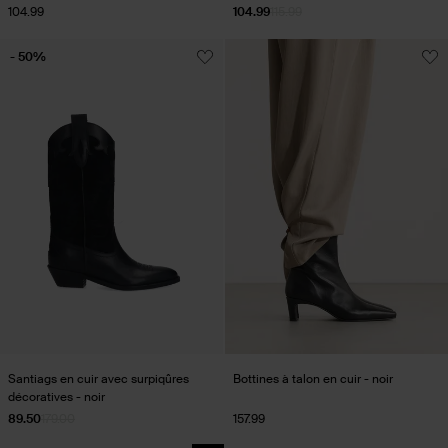
104.99
104.99
115.99
- 50%
Santiags en cuir avec surpiqûres
Bottines à talon en cuir - noir
décoratives - noir
89.50
179.00
157.99