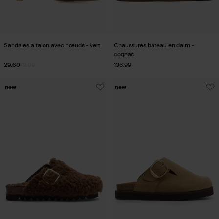
Sandales à talon avec nœuds - vert
Chaussures bateau en daim -
cognac
29.60
73.98
136.99
new
new