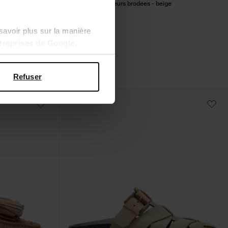
Claquettes avec fleurs brodées - beige
62.99
savoir plus sur la manière
ntreprises de Google
,
Refuser