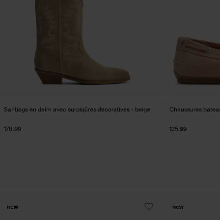
Santiags en daim avec surpiqûres décoratives - beige
Chaussures bateau
178.99
125.99
new
new