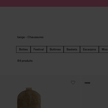
Passer au contenu
Soumettre la recherche
beige - Chaussures
Bottes
Festival
Bottines
Baskets
Escarpins
Moc
84 produits
new