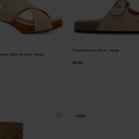
Claquettes en daim - beige
vec talon en bois - beige
38.00
89.98
- 60%