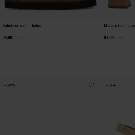
Sabots en daim - beige
Mules à talon cuba
56.99
94.98
83.99
94.99
- 50%
- 10%