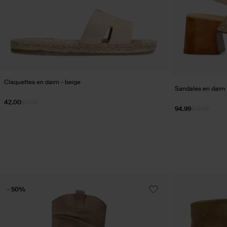
Claquettes en daim - beige
Sandales en daim a
42.00
83.98
94.99
104.98
- 50%