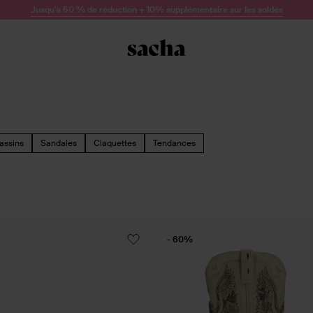
Jusqu'à 60 % de réduction + 10% supplémentaire sur les soldes
assins
Sandales
Claquettes
Tendances
- 60%