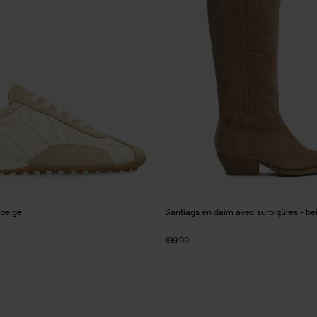
 beige
Santiags en daim avec surpiqûres - be
199.99