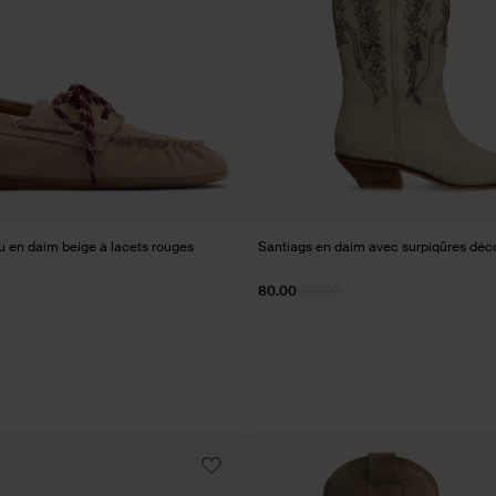
 en daim beige à lacets rouges
Santiags en daim avec surpiqûres déco
80.00
200.00