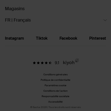
Magasins
FR | Français
Instagram
Tiktok
Facebook
Pinterest
9.1
Conditions générales
Politique de confidentialité
Paramètres cookie
Conditions de l'action
Responsabilité sociétale
Accessibilité
© Sacha 2026 | Tous les droits sont réservés