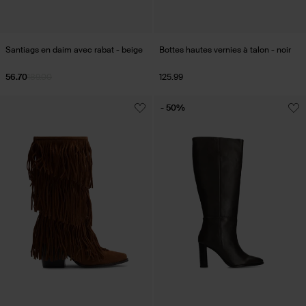
Santiags en daim avec rabat - beige
Bottes hautes vernies à talon - noir
56.70
189.00
125.99
- 50%