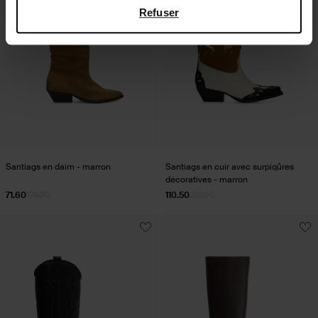
Refuser
Santiags en daim - marron
Santiags en cuir avec surpiqûres
décoratives - marron
71.60
179.00
110.50
221.00