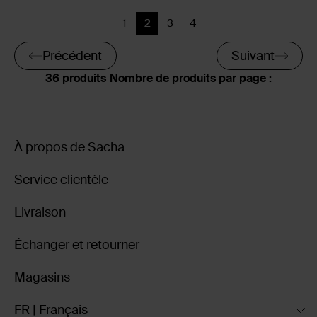
1
2
3
4
Précédent
Page actuelle
Précédent
Précédent
Précédent
Suivant
Nombre de produits par page :
À propos de Sacha
Service clientèle
Livraison
Échanger et retourner
Magasins
FR | Français