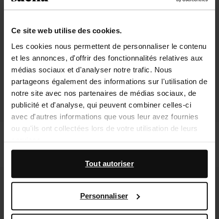
Ce site web utilise des cookies.
Les cookies nous permettent de personnaliser le contenu
et les annonces, d'offrir des fonctionnalités relatives aux
médias sociaux et d'analyser notre trafic. Nous
partageons également des informations sur l'utilisation de
notre site avec nos partenaires de médias sociaux, de
publicité et d'analyse, qui peuvent combiner celles-ci
avec d'autres informations que vous leur avez fournies
ou qu'ils ont collectées lors de votre utilisation de leurs
Santiags hautes en cuir avec rabat -
Bottes hautes en cuir - marron
services.
noir
251.99
199.99
En outre, nous travaillons avec Google à des fins de
Tout autoriser
publicité et de mesure. Vous pouvez en savoir plus sur la
- 60%
- 50%
manière dont Google utilise vos données personnelles
Personnaliser
sur la
page Sécurité et confidentialité des entreprises
de Google
,