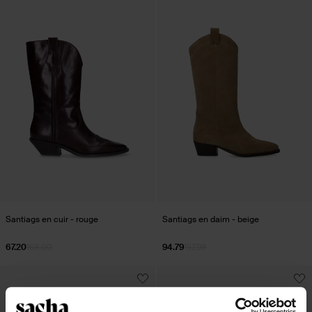
Santiags en cuir - rouge
Santiags en daim - beige
67.20
168.00
94.79
157.98