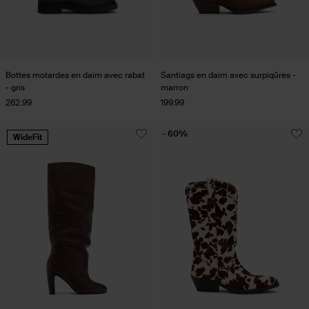
Bottes motardes en daim avec rabat
Santiags en daim avec surpiqûres -
- gris
marron
262.99
199.99
- 60%
WideFit