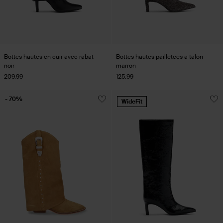
Bottes hautes en cuir avec rabat -
Bottes hautes pailletées à talon -
noir
marron
209.99
125.99
- 70%
WideFit