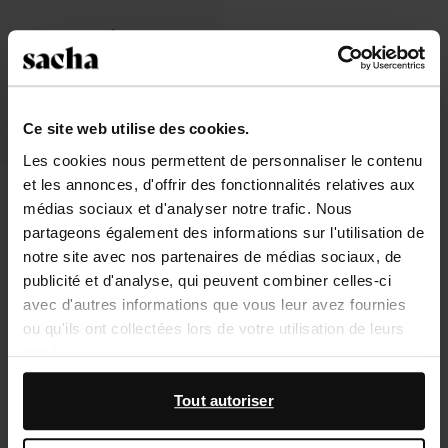
Ce site web utilise des cookies.
Les cookies nous permettent de personnaliser le contenu
et les annonces, d'offrir des fonctionnalités relatives aux
Chaussures bateau imprimé vache
médias sociaux et d'analyser notre trafic. Nous
104.99
partageons également des informations sur l'utilisation de
notre site avec nos partenaires de médias sociaux, de
publicité et d'analyse, qui peuvent combiner celles-ci
avec d'autres informations que vous leur avez fournies
ou qu'ils ont collectées lors de votre utilisation de leurs
À propos de Sacha
services.
Service clientèle
En outre, nous travaillons avec Google à des fins de
Tout autoriser
publicité et de mesure. Vous pouvez en savoir plus sur la
Livraison