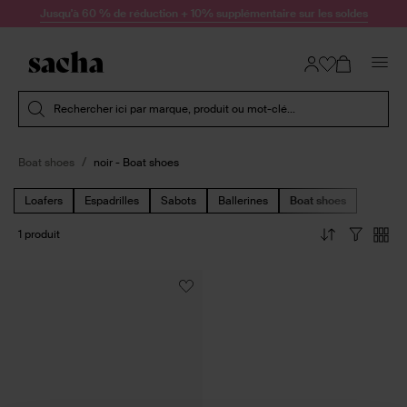
Passer au contenu
Jusqu'à 60 % de réduction + 10% supplémentaire sur les soldes
Soumettre la recherche
Rechercher ici par marque, produit ou mot-clé...
Boat shoes
noir - Boat shoes
Loafers
Espadrilles
Sabots
Ballerines
Boat shoes
1 produit