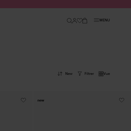
Fermer
MENU
New
Filtrer
Vue
new