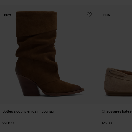
new
new
Bottes slouchy en daim cognac
Chaussures bateau
220.99
125.99