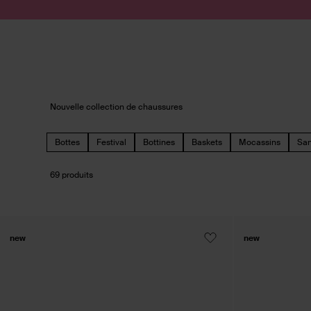
Passer au contenu
Soumettre la recherche
Nouvelle collection de chaussures
Bottes
Festival
Bottines
Baskets
Mocassins
San
69 produits
new
new