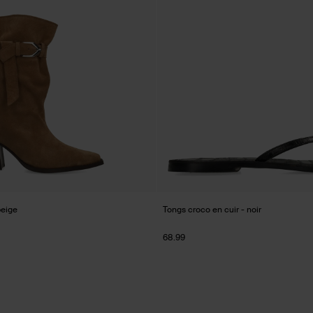
beige
Tongs croco en cuir - noir
68.99