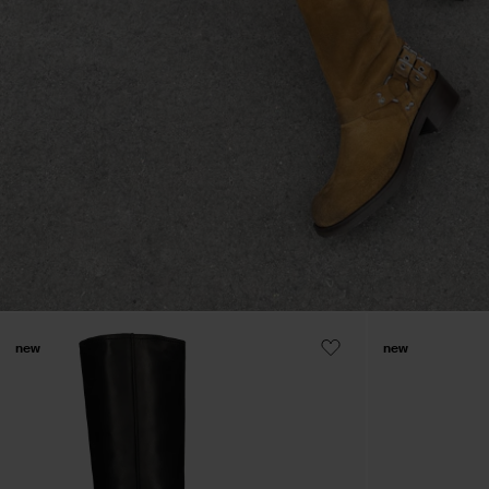
new
new