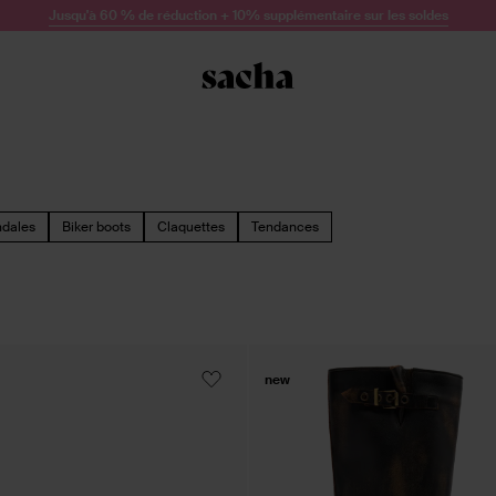
Jusqu'à 60 % de réduction + 10% supplémentaire sur les soldes
dales
Biker boots
Claquettes
Tendances
new