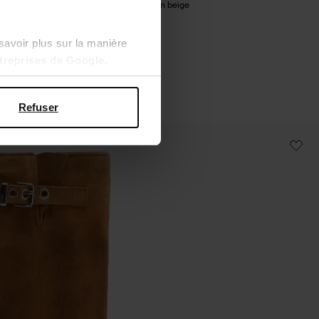
Biker boots en daim beige
230.99
savoir plus sur la manière
ntreprises de Google
,
Refuser