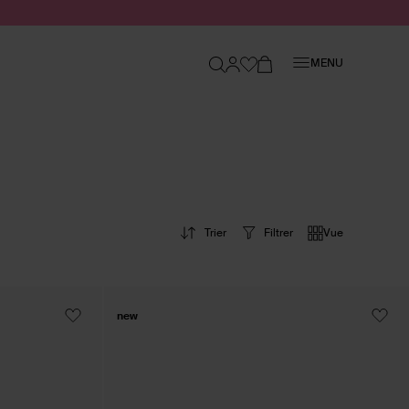
Fermer
MENU
Trier
Filtrer
Vue
new