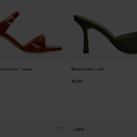
 cuir verni - rouge
Mules à talon - vert
48.29
68.99
- 60%