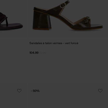
Sandales à talon vernies - vert foncé
104.99
115.99
- 50%