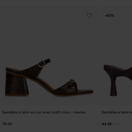
- 40%
Sandales à talon en cuir avec motif croco - marron
Sandales à talon e
115.99
44.39
74.00