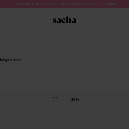
Jusqu'à 60 % de réduction + 10% supplémentaire sur les soldes
Tongs à talon
- 30%