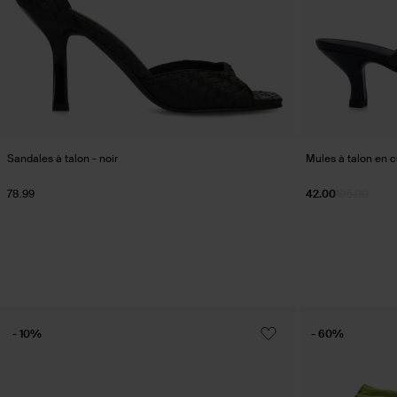
Sandales à talon - noir
Mules à talon en c
78.99
42.00
105.00
- 10%
- 60%