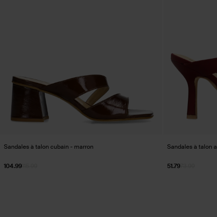
Sandales à talon cubain - marron
Sandales à talon 
104.99
115.99
51.79
73.99