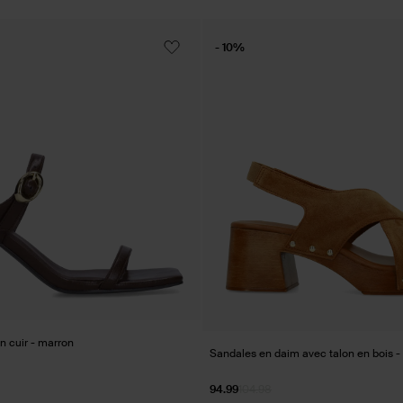
- 10%
n cuir - marron
Sandales en daim avec talon en bois -
94.99
104.98