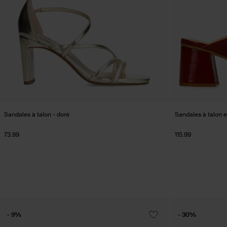
Sandales à talon - doré
Sandales à talon en
73.99
115.99
- 9%
- 30%