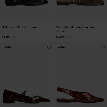
Ballerines à lacets - marron
Mocassins slip-on léopard avec
chaîne
41.39
68.99
63.00
126.00
- 30%
- 60%