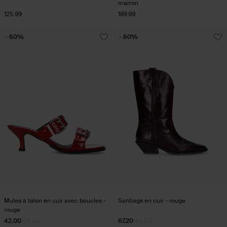
marron
125.99
199.99
- 60%
- 60%
Mules à talon en cuir avec boucles -
Santiags en cuir - rouge
rouge
42.00
105.00
67.20
168.00