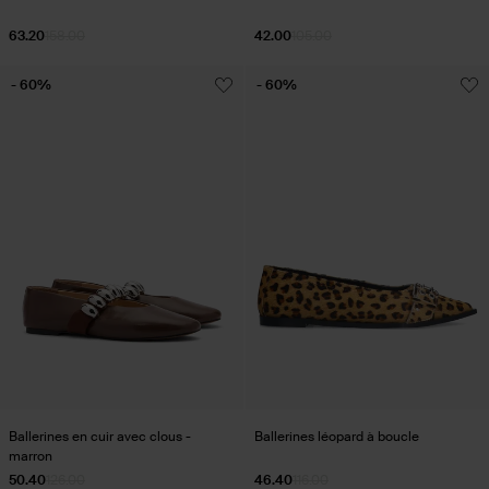
63.20
158.00
42.00
105.00
- 60%
- 60%
Ballerines en cuir avec clous -
Ballerines léopard à boucle
marron
50.40
126.00
46.40
116.00