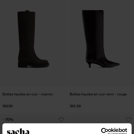
Bottes hautes en cuir - marron
Bottes hautes en cuir verni - rouge
199.99
188.99
- 70%