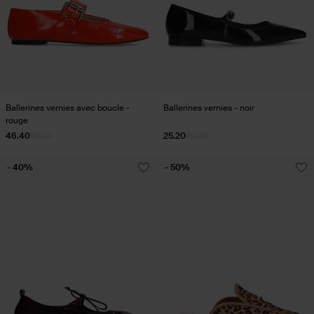
Ballerines vernies avec boucle -
Ballerines vernies - noir
rouge
46.40
116.00
25.20
62.98
- 40%
- 50%