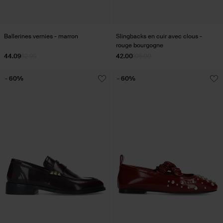
Ballerines vernies - marron
Slingbacks en cuir avec clous -
rouge bourgogne
44.09
62.99
42.00
105.00
- 60%
- 60%