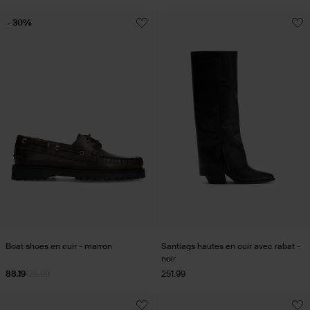
- 30%
Boat shoes en cuir - marron
Santiags hautes en cuir avec rabat -
noir
88.19
125.99
251.99