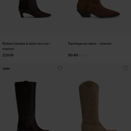
Bottes hautes à talon en cuir -
Santiags en daim - marron
marron
209.99
50.40
168.00
new