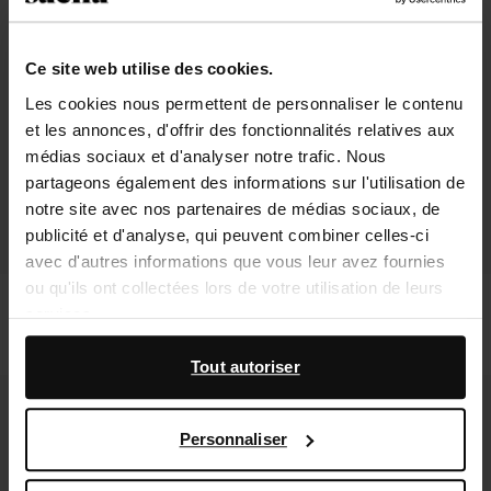
Ce site web utilise des cookies.
Les cookies nous permettent de personnaliser le contenu
et les annonces, d'offrir des fonctionnalités relatives aux
médias sociaux et d'analyser notre trafic. Nous
partageons également des informations sur l'utilisation de
notre site avec nos partenaires de médias sociaux, de
publicité et d'analyse, qui peuvent combiner celles-ci
avec d'autres informations que vous leur avez fournies
ou qu'ils ont collectées lors de votre utilisation de leurs
Santiags en daim avec rabat - beige
Bottes hautes en cuir verni avec petit
services.
talon - noir
56.70
189.00
188.99
En outre, nous travaillons avec Google à des fins de
Tout autoriser
publicité et de mesure. Vous pouvez en savoir plus sur la
- 60%
manière dont Google utilise vos données personnelles
Personnaliser
sur la
page Sécurité et confidentialité des entreprises
de Google
,