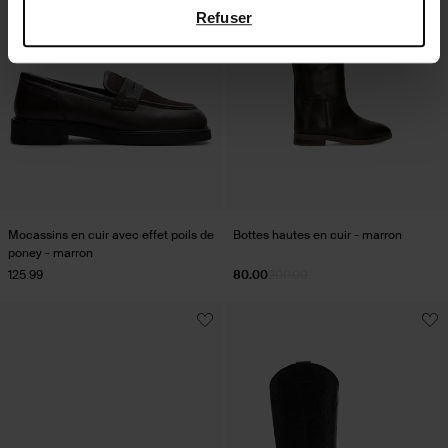
Refuser
Mocassins en cuir avec effet poils de
Bottes hautes en cuir - marron
poney - marron
125.99
80.00
200.00