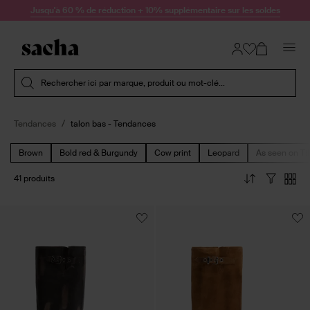
Passer au contenu
Jusqu'à 60 % de réduction + 10% supplémentaire sur les soldes
Soumettre la recherche
Rechercher ici par marque, produit ou mot-clé...
Tendances
talon bas - Tendances
Brown
Bold red & Burgundy
Cow print
Leopard
As seen on Ti
41 produits