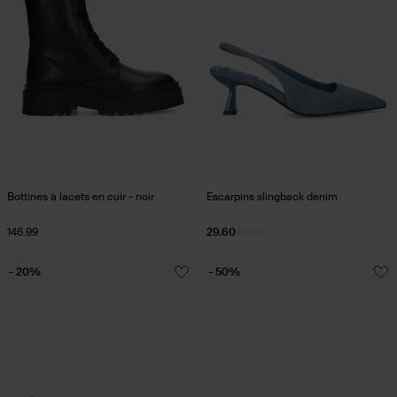
Bottines à lacets en cuir - noir
Escarpins slingback denim
146.99
29.60
73.98
- 20%
- 50%