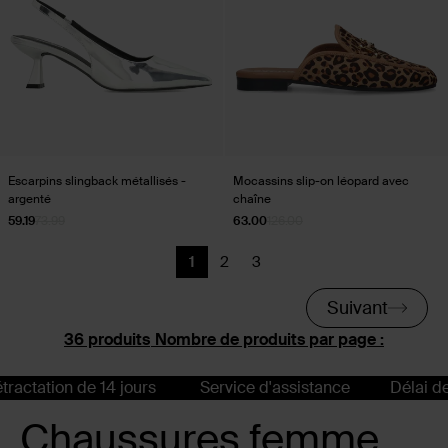
Escarpins slingback métallisés -
Mocassins slip-on léopard avec
argenté
chaîne
59.19
73.99
63.00
126.00
1
2
3
Page actuelle
Précédent
Précédent
Suivant
Nombre de produits par page :
e 14 jours
Service d'assistance
Délai de rétractation
Chaussures femme