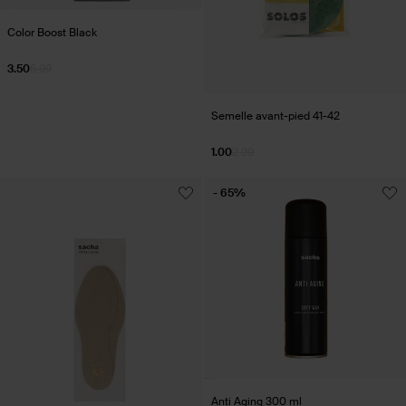
Color Boost Black
3.50
5.99
Semelle avant-pied 41-42
1.00
2.99
- 65%
Anti Aging 300 ml