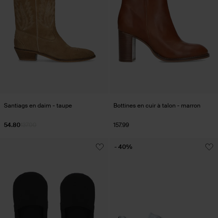
Santiags en daim - taupe
Bottines en cuir à talon - marron
54.80
137.00
157.99
- 40%